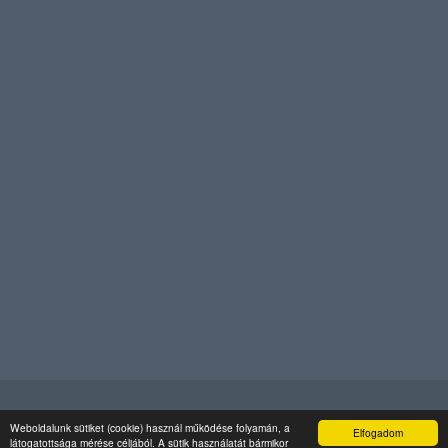
© Copyright
Kajdacs Község
. All Rights Reserved
Weboldalunk sütiket (cookie) használ működése folyamán, a
Elfogadom
látogatottsága mérése céljából. A sütik használatát bármikor