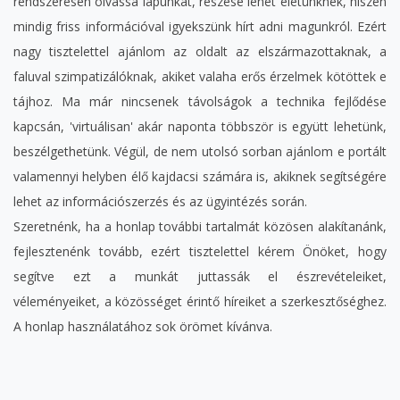
rendszeresen olvassa lapunkat, részese lehet életünknek, hiszen
mindig friss információval igyekszünk hírt adni magunkról. Ezért
nagy tisztelettel ajánlom az oldalt az elszármazottaknak, a
faluval szimpatizálóknak, akiket valaha erős érzelmek kötöttek e
tájhoz. Ma már nincsenek távolságok a technika fejlődése
kapcsán, 'virtuálisan' akár naponta többször is együtt lehetünk,
beszélgethetünk. Végül, de nem utolsó sorban ajánlom e portált
valamennyi helyben élő kajdacsi számára is, akiknek segítségére
lehet az információszerzés és az ügyintézés során.
Szeretnénk, ha a honlap további tartalmát közösen alakítanánk,
fejlesztenénk tovább, ezért tisztelettel kérem Önöket, hogy
segítve ezt a munkát juttassák el észrevételeiket,
véleményeiket, a közösséget érintő híreiket a szerkesztőséghez.
A honlap használatához sok örömet kívánva.