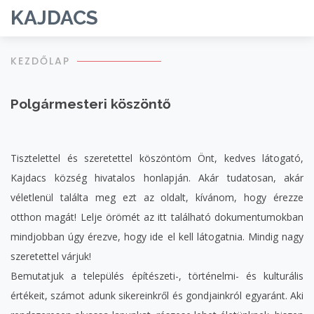
KAJDACS
KEZDŐLAP
Polgármesteri köszöntő
Tisztelettel és szeretettel köszöntöm Önt, kedves látogató,
Kajdacs község hivatalos honlapján. Akár tudatosan, akár
véletlenül találta meg ezt az oldalt, kívánom, hogy érezze
otthon magát! Lelje örömét az itt található dokumentumokban
mindjobban úgy érezve, hogy ide el kell látogatnia. Mindig nagy
szeretettel várjuk!
Bemutatjuk a település építészeti-, történelmi- és kulturális
értékeit, számot adunk sikereinkről és gondjainkról egyaránt. Aki